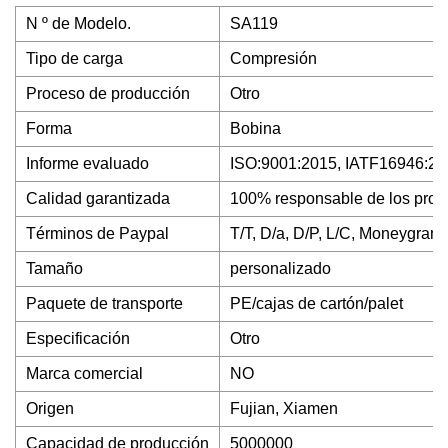
N º de Modelo.
SA119
Tipo de carga
Compresión
Proceso de producción
Otro
Forma
Bobina
Informe evaluado
ISO:9001:2015, IATF16946:2
Calidad garantizada
100% responsable de los prob
Términos de Paypal
T/T, D/a, D/P, L/C, Moneygram
Tamaño
personalizado
Paquete de transporte
PE/cajas de cartón/palet
Especificación
Otro
Marca comercial
NO
Origen
Fujian, Xiamen
Capacidad de producción
5000000