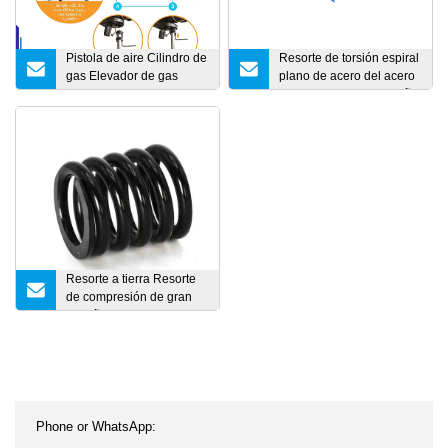
Pistola de aire Cilindro de
Resorte de torsión espiral
gas Elevador de gas
plano de acero del acero
Resorte de gas
inoxidable de la pequeña
primavera modificada
para requisitos
particulares del alambre
de la música
Resorte a tierra Resorte
de compresión de gran
tamaño