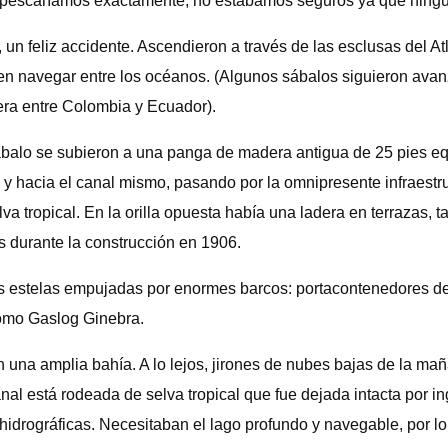
pescaríamos exactamente, no estábamos seguros ya que ninguno
n feliz accidente. Ascendieron a través de las esclusas del Atl
en navegar entre los océanos. (Algunos sábalos siguieron avan
tera entre Colombia y Ecuador).
ábalo se subieron a una panga de madera antigua de 25 pies e
es y hacia el canal mismo, pasando por la omnipresente infraest
elva tropical. En la orilla opuesta había una ladera en terrazas
s durante la construcción en 1906.
es estelas empujadas por enormes barcos: portacontenedores de
como Gaslog Ginebra.
 una amplia bahía. A lo lejos, jirones de nubes bajas de la ma
l está rodeada de selva tropical que fue dejada intacta por in
 hidrográficas. Necesitaban el lago profundo y navegable, por 