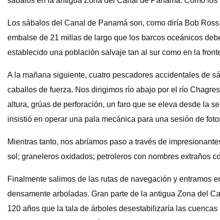
sábalos en la antigua Zona del Canal de Panamá. Cómo los 
Los sábalos del Canal de Panamá son, como diría Bob Ross, u
embalse de 21 millas de largo que los barcos oceánicos deb
establecido una población salvaje tan al sur como en la fron
A la mañana siguiente, cuatro pescadores accidentales de s
caballos de fuerza. Nos dirigimos río abajo por el río Chagr
altura, grúas de perforación, un faro que se eleva desde la s
insistió en operar una pala mecánica para una sesión de foto
Mientras tanto, nos abríamos paso a través de impresionant
sol; graneleros oxidados; petroleros con nombres extraños 
Finalmente salimos de las rutas de navegación y entramos en
densamente arboladas. Gran parte de la antigua Zona del Cana
120 años que la tala de árboles desestabilizaría las cuencas