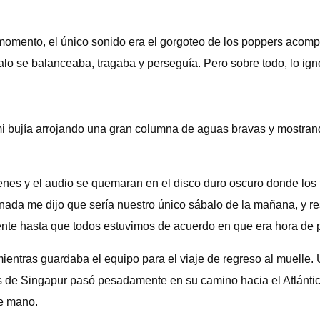
n momento, el único sonido era el gorgoteo de los poppers acom
alo se balanceaba, tragaba y perseguía. Pero sobre todo, lo ign
 mi bujía arrojando una gran columna de aguas bravas y mostra
es y el audio se quemaran en el disco duro oscuro donde los 
ada me dijo que sería nuestro único sábalo de la mañana, y resu
ente hasta que todos estuvimos de acuerdo en que era hora de p
ntras guardaba el equipo para el viaje de regreso al muelle. Un
 Singapur pasó pesadamente en su camino hacia el Atlántico. 
de mano.