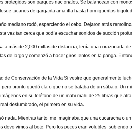
 protegidos son parques nacionales. Se balancean con monos (
sde tucanes de garganta amarilla hasta hormigueritos bigotudo
año mediano rodó, esparciendo el cebo. Dejaron atrás remolino
sta vez tan cerca que podía escuchar sonidos de succión profun
más de 2,000 millas de distancia, tenía una corazonada de lo 
das de largo y comenzó a hacer giros lentos en la panga. Ento
d de Conservación de la Vida Silvestre que generalmente lucha c
, pero pronto quedó claro que no se trataba de un sábalo. Un mi
ó imágenes en su teléfono de un mahi mahi de 25 libras que at
real deslumbrado, el primero en su vida.
ó nada. Mientras tanto, me imaginaba que una cucaracha o un 
devolvimos al bote. Pero los peces eran volubles, subiendo por