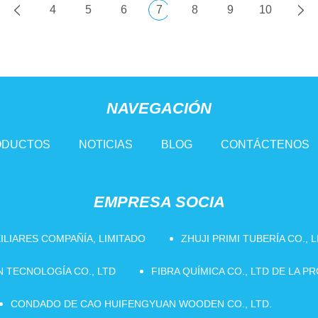
4
5
6
7
8
9
10
NAVEGACIÓN
ODUCTOS
NOTICIAS
BLOG
CONTÁCTENOS
EMPRESA SOCIA
ILIARES COMPAÑÍA, LIMITADO
ZHUJI PRIMI TUBERÍA CO., 
 TECNOLOGÍA CO., LTD
FIBRA QUÍMICA CO., LTD DE LA 
CONDADO DE CAO HUIFENGYUAN WOODEN CO., LTD.